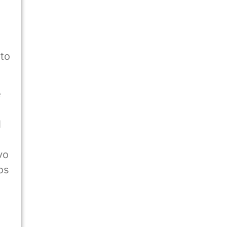
to
e
l
vo
os