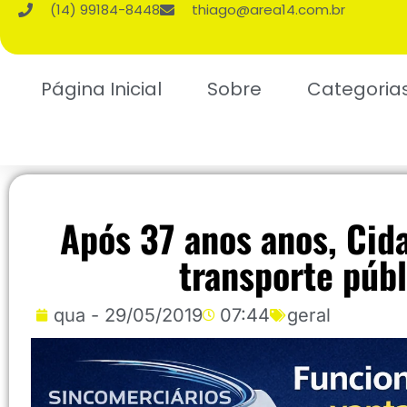
(14) 99184-8448
thiago@area14.com.br
Página Inicial
Sobre
Categoria
Após 37 anos anos, Cid
transporte púb
qua - 29/05/2019
07:44
geral