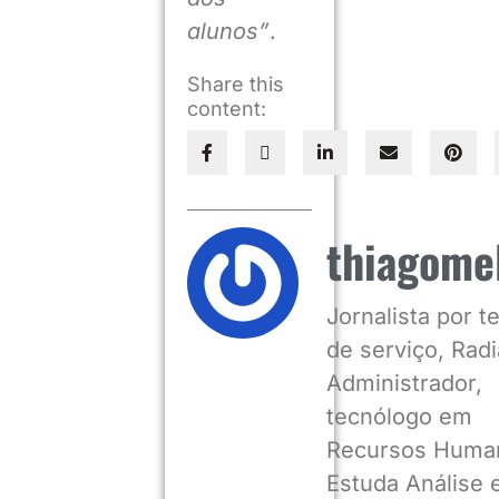
alunos”
.
Share this
content:
thiagome
Jornalista por 
de serviço, Radia
Administrador,
tecnólogo em
Recursos Huma
Estuda Análise 