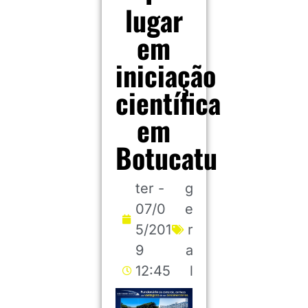
lugar
em
iniciação
científica
em
Botucatu
ter -
g
07/0
e
5/201
r
9
a
12:45
l