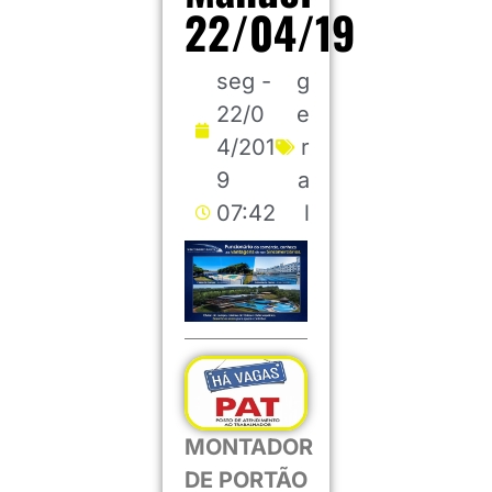
22/04/19
seg -
g
22/0
e
4/201
r
9
a
07:42
l
MONTADOR
DE PORTÃO