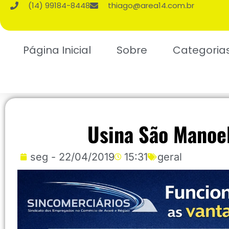
(14) 99184-8448
thiago@area14.com.br
Página Inicial
Sobre
Categoria
Usina São Manoel
seg - 22/04/2019
15:31
geral