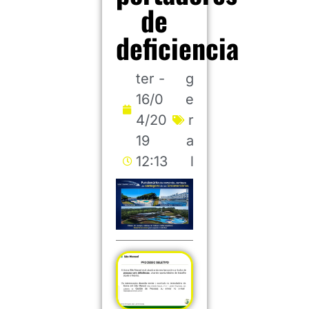
de
deficiencia
ter -
g
16/0
e
4/20
r
19
a
12:13
l