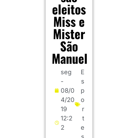
eleitos
Miss e
Mister
São
Manuel
seg
E
-
s
08/0
p
4/20
o
19
r
12:2
t
2
e
s