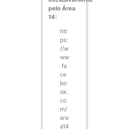
pelo Área
14:
htt
ps:
//w
ww
.fa
ce
bo
ok.
co
m/
are
a14