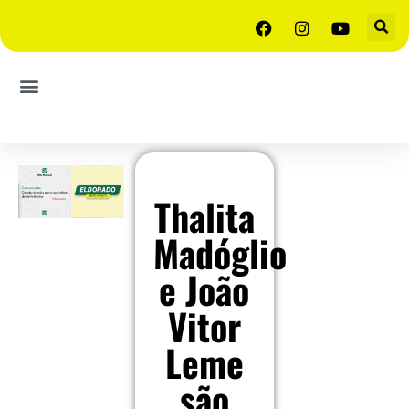
Thalita
Madóglio
e João
Vitor
Leme
são