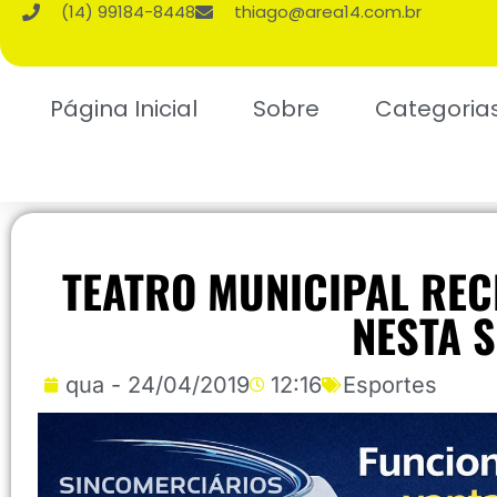
(14) 99184-8448
thiago@area14.com.br
Página Inicial
Sobre
Categoria
TEATRO MUNICIPAL RE
NESTA S
qua - 24/04/2019
12:16
Esportes