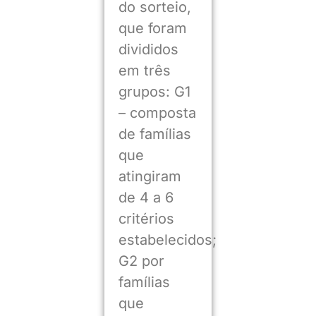
do sorteio,
que foram
divididos
em três
grupos: G1
– composta
de famílias
que
atingiram
de 4 a 6
critérios
estabelecidos;
G2 por
famílias
que