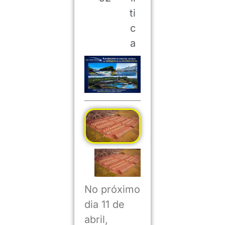
ti
c
a
No próximo
dia 11 de
abril,