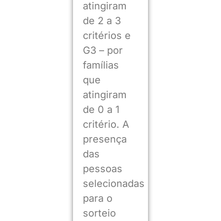
atingiram
de 2 a 3
critérios e
G3 – por
famílias
que
atingiram
de 0 a 1
critério. A
presença
das
pessoas
selecionadas
para o
sorteio