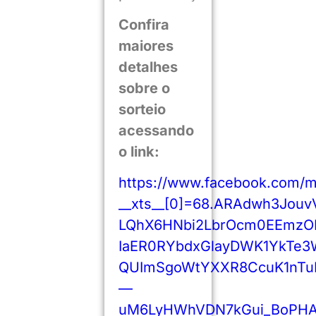
Confira
maiores
detalhes
sobre o
sorteio
acessando
o link:
https://www.facebook.com/m
__xts__[0]=68.ARAdwh3Jo
LQhX6HNbi2LbrOcm0EEmzO
IaER0RYbdxGlayDWK1YkTe3W
QUImSgoWtYXXR8CcuK1nTuP
—
uM6LyHWhVDN7kGui_BoPHA