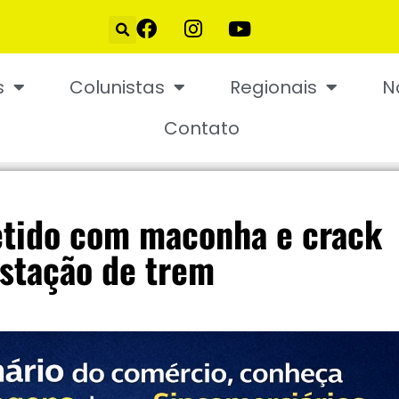
s
Colunistas
Regionais
N
Contato
etido com maconha e crack
stação de trem