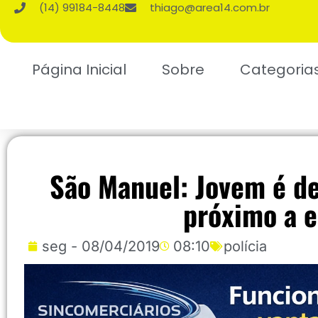
(14) 99184-8448
thiago@area14.com.br
Página Inicial
Sobre
Categoria
São Manuel: Jovem é d
próximo a e
seg - 08/04/2019
08:10
polícia