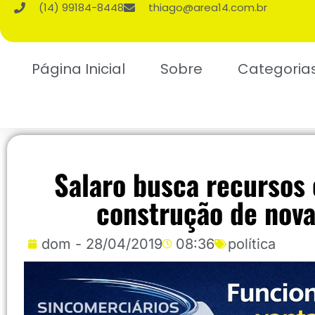
(14) 99184-8448
thiago@area14.com.br
Página Inicial
Sobre
Categoria
Salaro busca recursos
construção de nova
dom - 28/04/2019
08:36
política