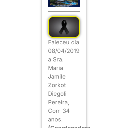
Faleceu dia
08/04/2019
a Sra.
Maria
Jamile
Zorkot
Diegoli
Pereira,
Com 34
anos.
(Coordenadora