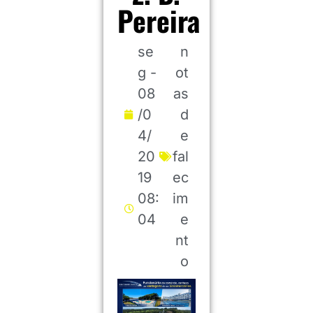
Pereira
se
n
g -
ot
08
as
/0
d
4/
e
20
fal
19
ec
08:
im
04
e
nt
o