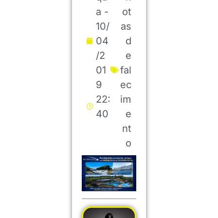
a -
ot
10/
as
04
d
/2
e
01
fal
9
ec
22:
im
40
e
nt
o