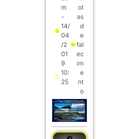
m
ot
-
as
14/
d
04
e
/2
fal
01
ec
9
im
10:
e
25
nt
o