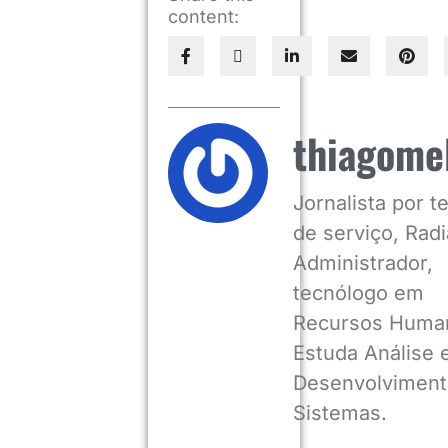
content:
thiagome
Jornalista por 
de serviço, Radia
Administrador,
tecnólogo em
Recursos Huma
Estuda Análise 
Desenvolviment
Sistemas.