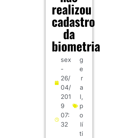
realizou
cadastro
da
biometria
sex
g
-
e
26/
r
04/
a
201
l
,
9
p
07:
o
32
lí
ti