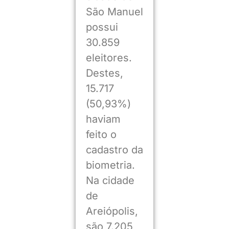
São Manuel
possui
30.859
eleitores.
Destes,
15.717
(50,93%)
haviam
feito o
cadastro da
biometria.
Na cidade
de
Areiópolis,
são 7.205