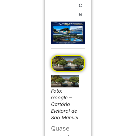
c
a
Foto:
Google –
Cartório
Eleitoral de
São Manuel
Quase