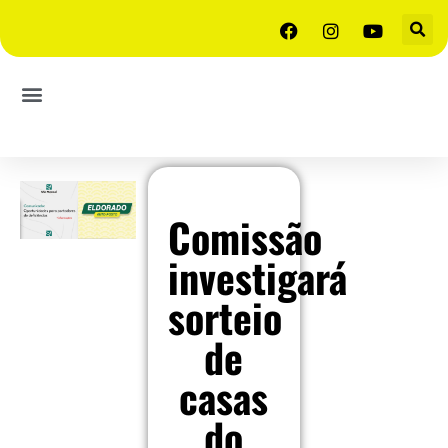
Comissão
investigará
sorteio
de
casas
do