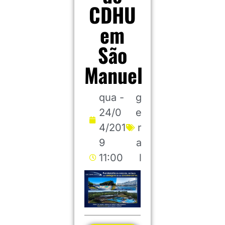
CDHU
em
São
Manuel
qua -
g
24/0
e
4/201
r
9
a
11:00
l