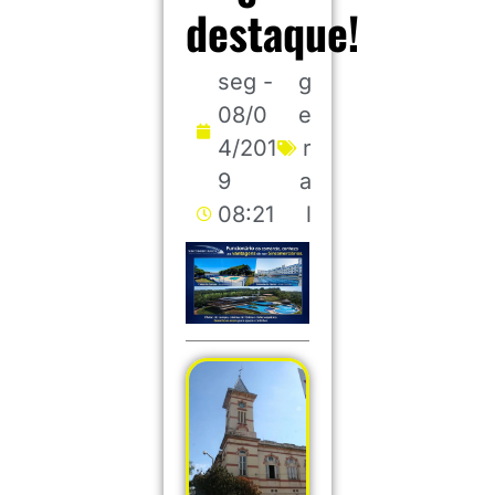
destaque!
seg -
g
08/0
e
4/201
r
9
a
08:21
l