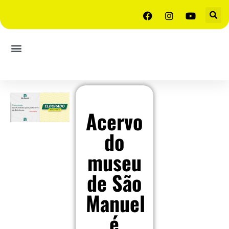
Acervo
do
museu
de São
Manuel
é