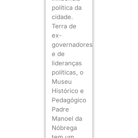
política da
cidade.
Terra de
ex-
governadores
e de
lideranças
políticas, o
Museu
Histórico e
Pedagógico
Padre
Manoel da
Nóbrega
tem um