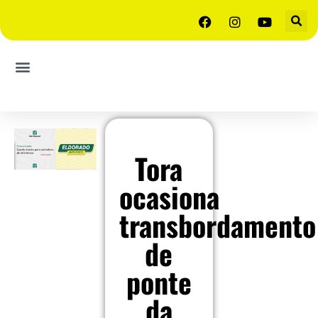
Tora
ocasiona
transbordamento
de
ponte
da