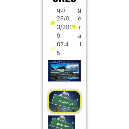
qui -
g
28/0
e
3/201
r
9
a
07:4
l
5