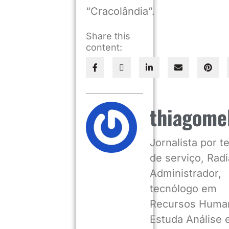
“Cracolândia”.
Share this
content:
thiagome
Jornalista por 
de serviço, Radia
Administrador,
tecnólogo em
Recursos Huma
Estuda Análise 