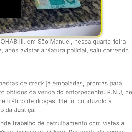
COHAB III, em São Manuel, nessa quarta-feira
após avistar a viatura policial, saiu correndo
 pedras de crack já embaladas, prontas para
ro obtidos da venda do entorpecente. R.N.J, d
e tráfico de drogas. Ele foi conduzido à
o da Justiça.
rande trabalho de patrulhamento com vistas a
ários bairros da cidade. Por conta de ações