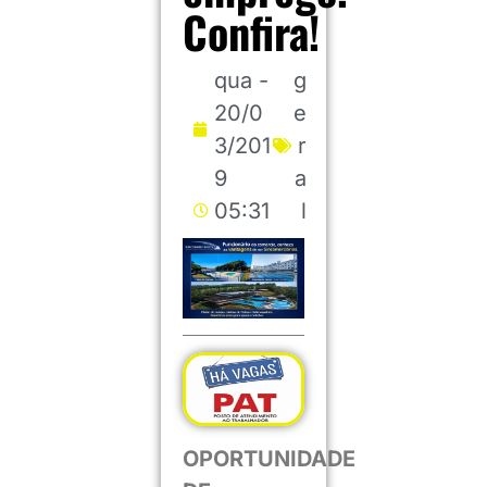
Confira!
qua -
g
20/0
e
3/201
r
9
a
05:31
l
OPORTUNIDADE