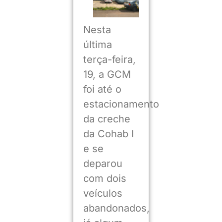
Nesta
última
terça-feira,
19, a GCM
foi até o
estacionamento
da creche
da Cohab I
e se
deparou
com dois
veículos
abandonados,