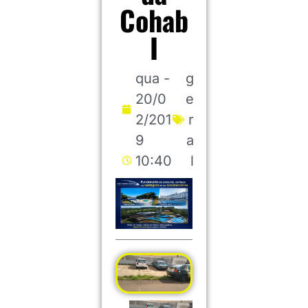
Cohab
I
qua -
g
20/0
e
2/201
r
9
a
10:40
l