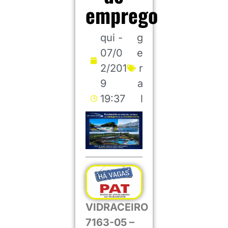
emprego
qui -
g
07/0
e
2/201
r
9
a
19:37
l
VIDRACEIRO
7163-05 –