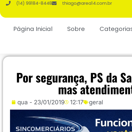
(14) 99184-8448
thiago@area14.com.br
Página Inicial
Sobre
Categoria
Por segurança, PS da Sa
mas atendiment
qua - 23/01/2019
12:17
geral