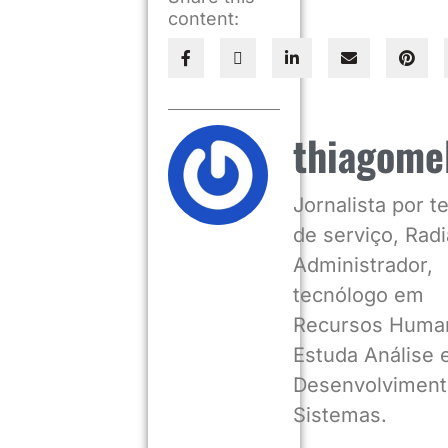
content:
thiagome
Jornalista por 
de serviço, Radia
Administrador,
tecnólogo em
Recursos Huma
Estuda Análise 
Desenvolviment
Sistemas.