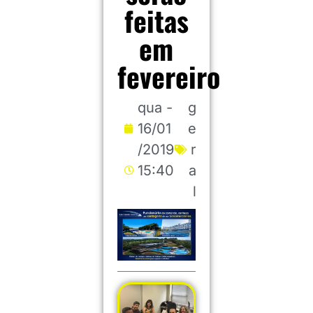
feitas
em
fevereiro
qua -
g
16/01
e
/2019
r
15:40
a
l