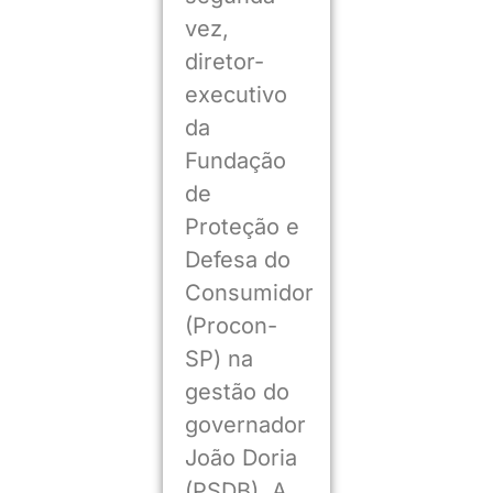
vez,
diretor-
executivo
da
Fundação
de
Proteção e
Defesa do
Consumidor
(Procon-
SP) na
gestão do
governador
João Doria
(PSDB). A