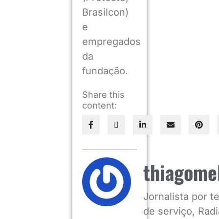
Brasilcon)
e
empregados
da
fundação.
Share this
content:
thiagome
Jornalista por 
de serviço, Radia