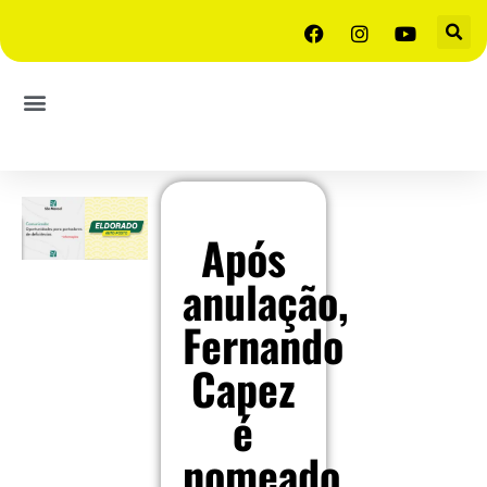
Após
anulação,
Fernando
Capez
é
nomeado