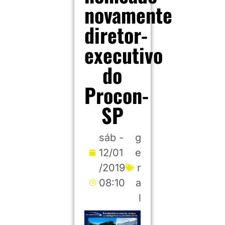
novamente
diretor-
executivo
do
Procon-
SP
sáb -
g
12/01
e
/2019
r
08:10
a
l