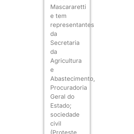
Mascararetti
e tem
representantes
da
Secretaria
da
Agricultura
e
Abastecimento,
Procuradoria
Geral do
Estado;
sociedade
civil
(Proteste,