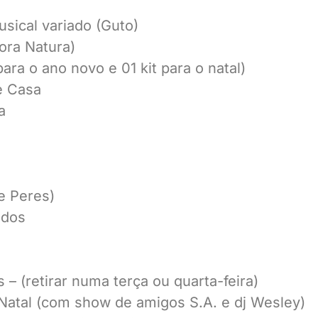
usical variado (Guto)
tora Natura)
ra o ano novo e 01 kit para o natal)
e Casa
a
e Peres)
ados
– (retirar numa terça ou quarta-feira)
 Natal (com show de amigos S.A. e dj Wesley)