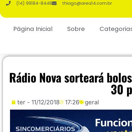
(14) 99184-8448
thiago@area14.com.br
Página Inicial
Sobre
Categoria
Rádio Nova sorteará bolos
30 p
ter - 11/12/2018
17:26
geral