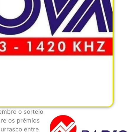
zembro o sorteio
tre os prêmios
hurrasco entre