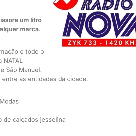
issora um litro
ualquer marca.
amação e todo o
ha NATAL
de São Manuel.
 entre as entidades da cidade.
h Modas
o de calçados jesselina