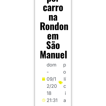
carro
na
Rondon
em
São
Manuel
dom
p
-
o
09/1
lí
2/20
c
18
i
21:31
a