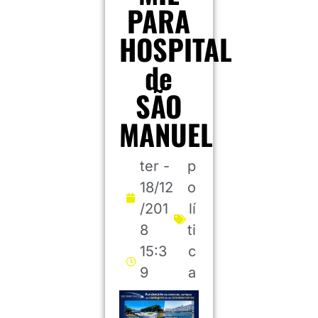
PARA
HOSPITAL
de
SÃO
MANUEL
ter -
p
18/12
o
/201
lí
8
ti
15:3
c
9
a