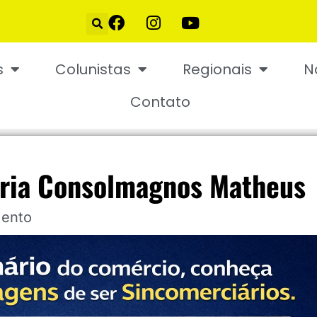
s
Colunistas
Regionais
N
Contato
aria Consolmagnos Matheus
mento