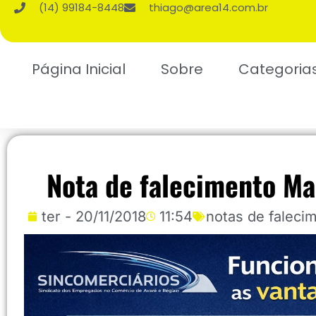
(14) 99184-8448
thiago@area14.com.br
Página Inicial
Sobre
Categoria
Nota de falecimento M
ter - 20/11/2018
11:54
notas de faleci