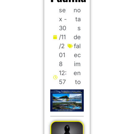
se
no
x -
ta
30
s
/11
de
/2
fal
01
ec
8
im
12:
en
57
to