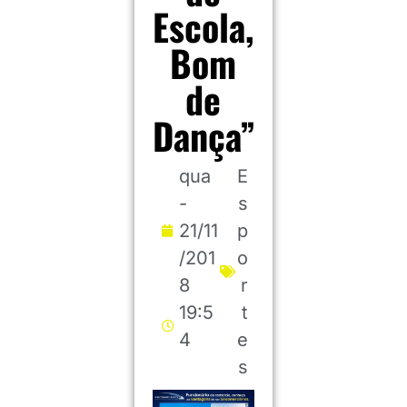
Escola,
Bom
de
Dança”
qua
E
-
s
21/11
p
/201
o
8
r
19:5
t
4
e
s