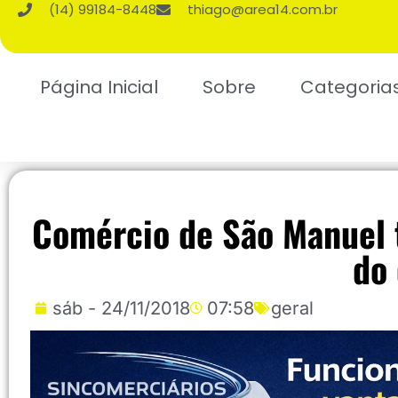
(14) 99184-8448
thiago@area14.com.br
Página Inicial
Sobre
Categoria
Comércio de São Manuel t
do
sáb - 24/11/2018
07:58
geral