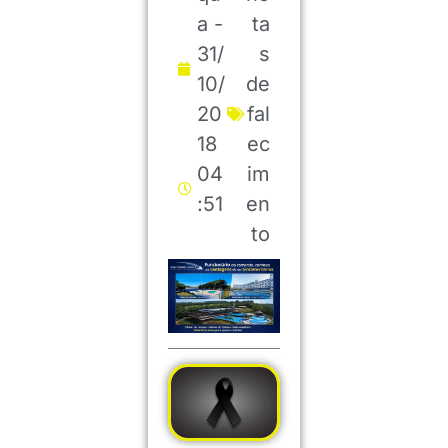
a -
ta
31/
s
10/
de
20
fal
18
ec
04
im
:51
en
to