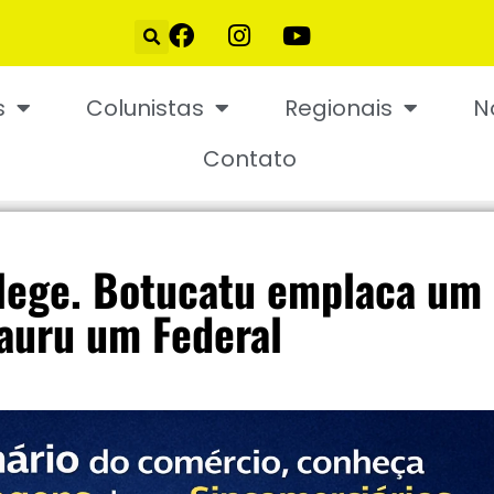
s
Colunistas
Regionais
N
Contato
elege. Botucatu emplaca um
auru um Federal