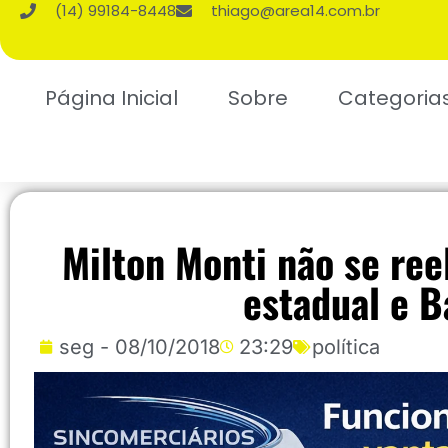
(14) 99184-8448
thiago@area14.com.br
Página Inicial
Sobre
Categoria
Milton Monti não se re
estadual e B
seg - 08/10/2018
23:29
política