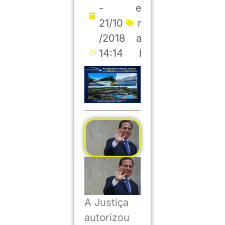
-
e
21/10
r
/2018
a
14:14
l
A Justiça
autorizou