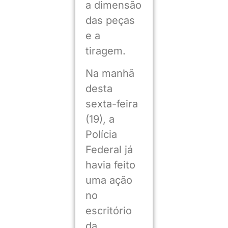
a dimensão
das peças
e a
tiragem.
Na manhã
desta
sexta-feira
(19), a
Polícia
Federal já
havia feito
uma ação
no
escritório
da