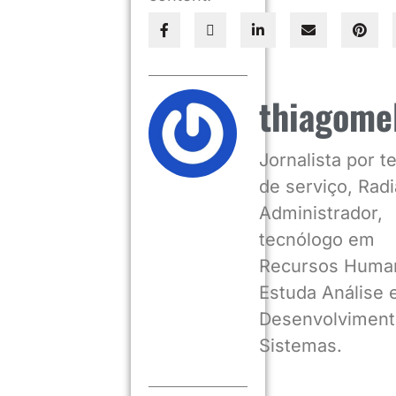
thiagome
Jornalista por 
de serviço, Radia
Administrador,
tecnólogo em
Recursos Huma
Estuda Análise 
Desenvolviment
Sistemas.