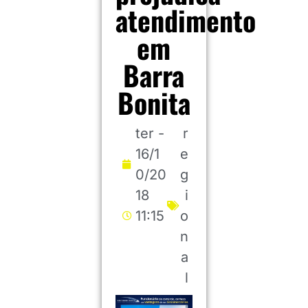
atendimento
em
Barra
Bonita
ter -
r
16/1
e
0/20
g
18
i
11:15
o
n
a
l