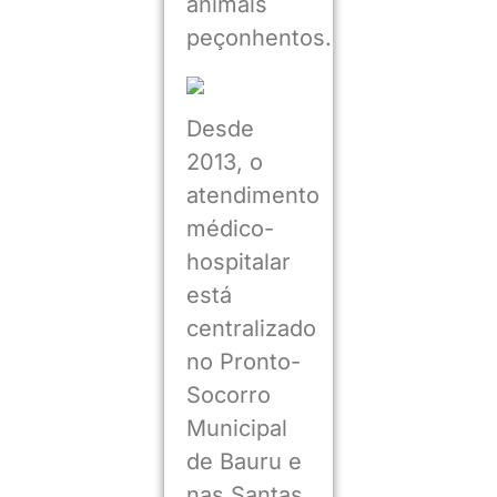
animais
peçonhentos.
Desde
2013, o
atendimento
médico-
hospitalar
está
centralizado
no Pronto-
Socorro
Municipal
de Bauru e
nas Santas