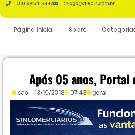
(14) 99184-8448
thiago@area14.com.br
Página Inicial
Sobre
Categoria
Após 05 anos, Portal
sáb - 13/10/2018
07:43
geral