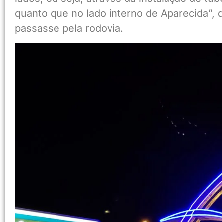
quanto que no lado interno de Aparecida”
passasse pela rodovia.