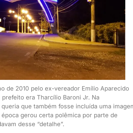
ano de 2010 pelo ex-vereador Emílio Aparecido
prefeito era Tharcílio Baroni Jr. Na
la queria que também fosse incluída uma image
 época gerou certa polêmica por parte de
davam desse “detalhe”.