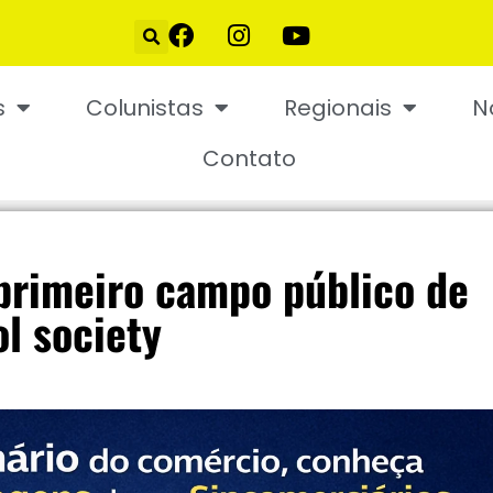
s
Colunistas
Regionais
N
Contato
primeiro campo público de
ol society