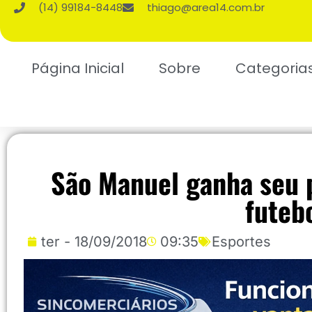
(14) 99184-8448
thiago@area14.com.br
Página Inicial
Sobre
Categoria
São Manuel ganha seu 
futeb
ter - 18/09/2018
09:35
Esportes