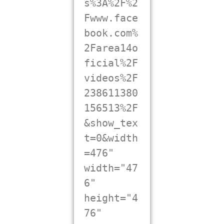
s%3A%2F%2
Fwww.face
book.com%
2Farea14o
ficial%2F
videos%2F
238611380
156513%2F
&show_tex
t=0&width
=476" 
width="47
6" 
height="4
76" 