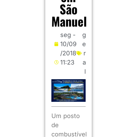
São
Manuel
seg -
g
10/09
e
/2018
r
11:23
a
l
Um posto
de
combustível