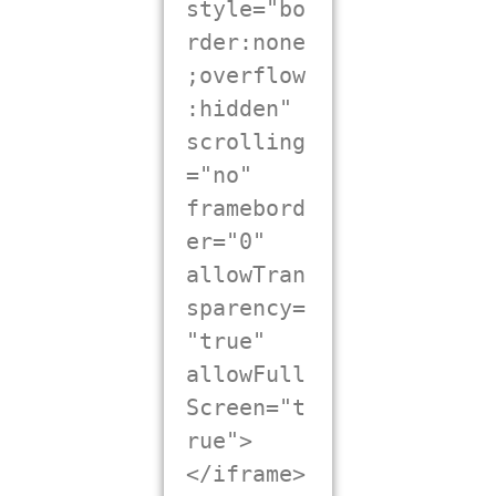
style="bo
rder:none
;overflow
:hidden" 
scrolling
="no" 
framebord
er="0" 
allowTran
sparency=
"true" 
allowFull
Screen="t
rue">
</iframe>