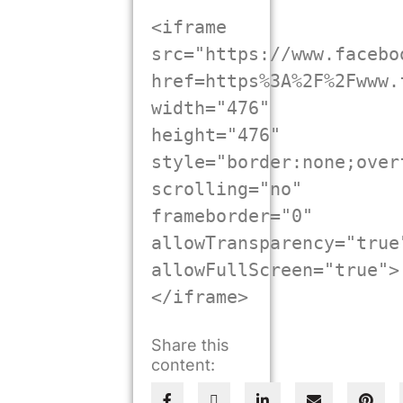
<iframe 
src="https://www.facebo
href=https%3A%2F%2Fwww.
width="476" 
height="476" 
style="border:none;overf
scrolling="no" 
frameborder="0" 
allowTransparency="true"
allowFullScreen="true">
</iframe>
Share this
content: