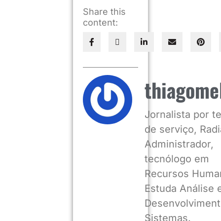
Share this
content:
thiagome
Jornalista por 
de serviço, Radia
Administrador,
tecnólogo em
Recursos Huma
Estuda Análise 
Desenvolviment
Sistemas.