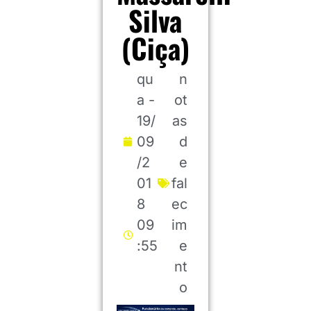
Silva
(Ciça)
qu
n
a -
ot
19/
as
09
d
/2
e
01
fal
8
ec
09
im
:55
e
nt
o