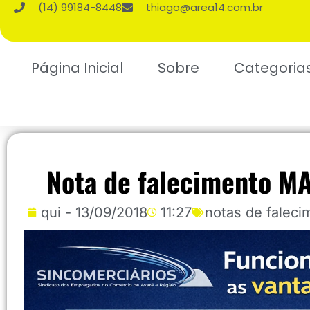
(14) 99184-8448
thiago@area14.com.br
Página Inicial
Sobre
Categoria
Nota de falecimento M
qui - 13/09/2018
11:27
notas de faleci