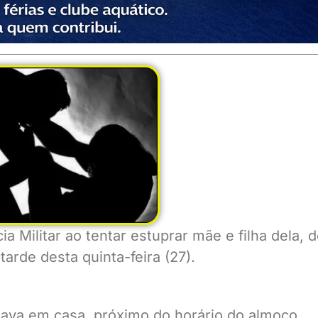
a Militar ao tentar estuprar mãe e filha dela,
d
arde desta quinta-feira (27).
tava em casa, próximo do horário do almoço,