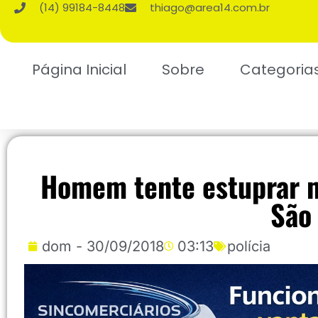
(14) 99184-8448
thiago@area14.com.br
Página Inicial
Sobre
Categoria
Homem tente estuprar m
São
dom - 30/09/2018
03:13
polícia