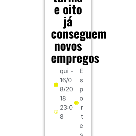
e oito
já
conseguem
novos
empregos
qui -
E
16/0
s
8/20
p
18
o
23:0
r
8
t
e
s