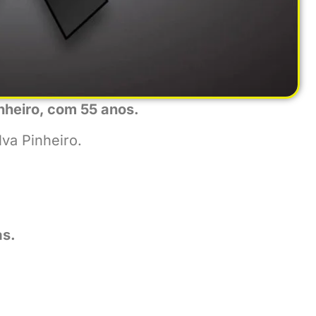
inheiro, com 55 anos.
lva Pinheiro.
as.