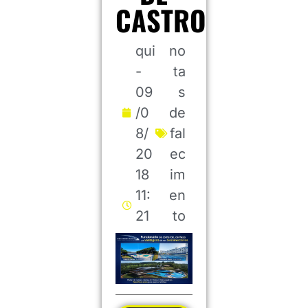
CASTRO
qui
no
-
ta
09
s
/0
de
8/
fal
20
ec
18
im
11:
en
21
to