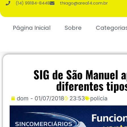
(14) 99184-8448
thiago@area14.com.br
Página Inicial
Sobre
Categoria
SIG de São Manuel a
diferentes tip
dom - 01/07/2018
23:53
polícia