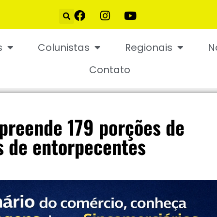
s
Colunistas
Regionais
N
Contato
preende 179 porções de
os de entorpecentes