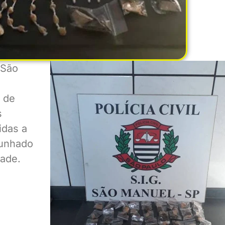
 São
s de
s
idas a
cunhado
dade.