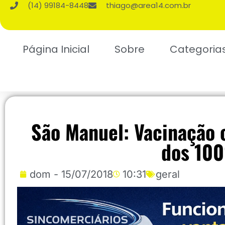
(14) 99184-8448
thiago@area14.com.br
Página Inicial
Sobre
Categoria
São Manuel: Vacinação 
dos 10
dom - 15/07/2018
10:31
geral