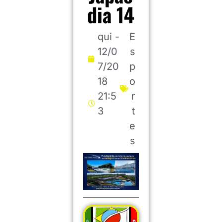
dia 14
qui -
E
12/0
s
7/20
p
18
o
21:5
r
3
t
e
s