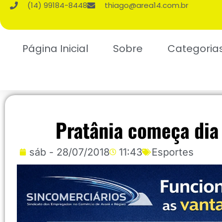
(14) 99184-8448
thiago@area14.com.br
Página Inicial
Sobre
Categoria
Pratânia começa dia
sáb - 28/07/2018
11:43
Esportes