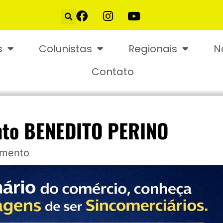
s
Colunistas
Regionais
N
Contato
nto BENEDITO PERINO
imento