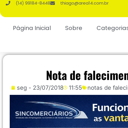
(14) 99184-8448
thiago@area14.com.br
Página Inicial
Sobre
Categoria
Nota de falecime
seg - 23/07/2018
11:55
notas de falec